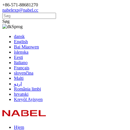
+86-571-88681270
nabelexp@nabel.cc
Søg
Sprog
dansk
English
Bai Miaowen
íslenska
Eesti
Italiano
Français
slovenčina
Malti
اردو
România limbi
hrvatski
Kreyòl Ayisyen
Hjem