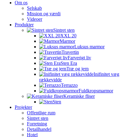
Om os
Selskab
Mission og værdi
Videoer
Produkter
Sintret sten
XXL 20
Marmor
Luksus marmor
Travertin
Farverigt liv
Sten Era
Træ og jern
Inifinitet væg
rækkevidde
Terrazzo
Fuldkropsmarmor
Keramiske fliser
Sten
Projekter
Offentlige rum
Sintret sten
Forretning
Detailhandel
Hotel